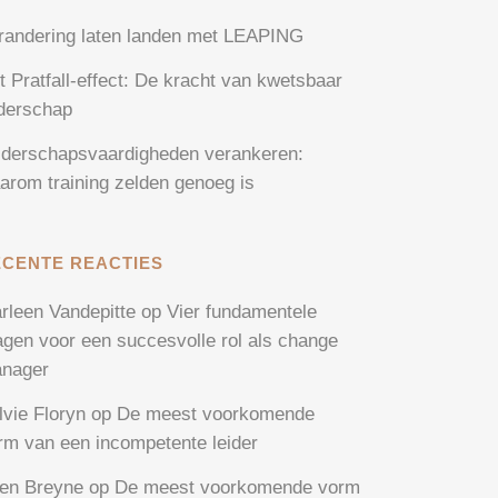
randering laten landen met LEAPING
t Pratfall-effect: De kracht van kwetsbaar
iderschap
iderschapsvaardigheden verankeren:
arom training zelden genoeg is
ECENTE REACTIES
rleen Vandepitte
op
Vier fundamentele
agen voor een succesvolle rol als change
nager
lvie Floryn
op
De meest voorkomende
rm van een incompetente leider
en Breyne
op
De meest voorkomende vorm