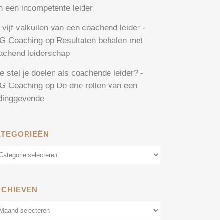
n een incompetente leider
 vijf valkuilen van een coachend leider -
G Coaching
op
Resultaten behalen met
achend leiderschap
e stel je doelen als coachende leider? -
G Coaching
op
De drie rollen van een
idinggevende
ATEGORIEËN
tegorieën
RCHIEVEN
chieven