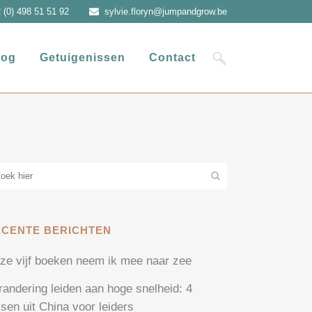
 (0) 498 51 51 92
sylvie.floryn@jumpandgrow.be
log
Getuigenissen
Contact
ECENTE BERICHTEN
ze vijf boeken neem ik mee naar zee
randering leiden aan hoge snelheid: 4
ssen uit China voor leiders