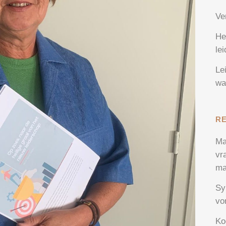
Ve
He
le
Le
wa
R
Ma
vr
ma
Sy
vo
Ko