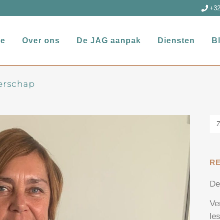
+32
e
Over ons
De JAG aanpak
Diensten
B
erschap
R
De
Ve
le