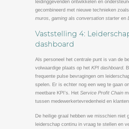
leidinggevenden ontwikkelen en ondersteun
gecombineerd met nieuwe technieken zoal
muros
,
gaming
als
conversation starter
en
Vaststelling 4: Leiderscha
dashboard
Als personeel het centrale punt is van de b
volwaardige plaats op het
KPI dashboard
. 
frequente pulse bevragingen om leiderschap
spelen. Er is echter nog een weg te gaan o
meetbare KPI’s. Het
Service Profit Chain
mo
tussen medewerkertevredenheid en klantente
De heilige graal hebben we misschien niet 
leiderschap continu in vraag te stellen en v