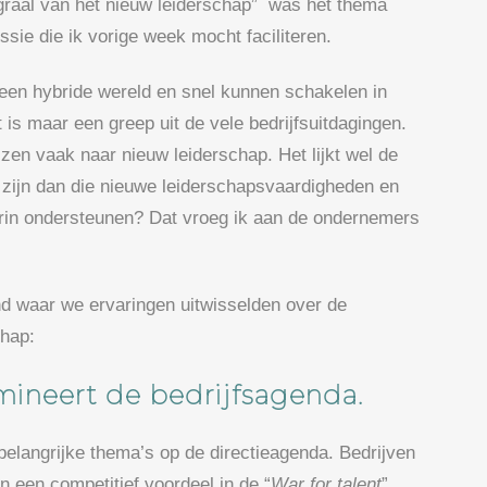
graal van het nieuw leiderschap” was het thema
ssie die ik vorige week mocht faciliteren.
 een hybride wereld en snel kunnen schakelen in
is maar een greep uit de vele bedrijfsuitdagingen.
en vaak naar nieuw leiderschap. Het lijkt wel de
t zijn dan die nieuwe leiderschapsvaardigheden en
rin ondersteunen? Dat vroeg ik aan de ondernemers
nd waar we ervaringen uitwisselden over de
chap:
omineert de bedrijfsagenda.
 belangrijke thema’s op de directieagenda. Bedrijven
n een competitief voordeel in de “
War for talent
”.