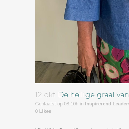
12 okt
De heilige graal va
Geplaatst op 08:10h
in
Inspirerend Leade
0
Likes