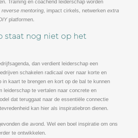
en. Training en coachend leiderschap worden
s
reverse mentoring
, impact cirkels, netwerken
extra
DIY
platformen.
p staat nog niet op het
edrijfsagenda, dan verdient leiderschap een
Bedrijven schakelen radicaal over naar korte en
 in kaart te brengen en kort op de bal te kunnen
m leiderschap te vertalen naar concrete en
del dat teruggaat naar de essentiële connectie
vredenheid kan hier als inspiratiebron dienen.
gevonden die avond. Wel een boel inspiratie om ons
erder te ontwikkelen.