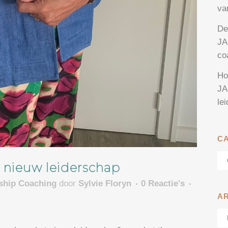
va
De
JA
co
Ho
JA
le
C
Ca
n nieuw leiderschap
rship Coaching
door
Sylvie Floryn
0 Reactie's
A
Ar