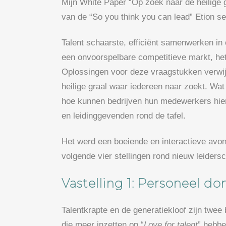
Mijn White Paper “Op zoek naar de heilige 
van de “So you think you can lead” Etion se
Talent schaarste, efficiënt samenwerken in
een onvoorspelbare competitieve markt, het 
Oplossingen voor deze vraagstukken verwijz
heilige graal waar iedereen naar zoekt. Wa
hoe kunnen bedrijven hun medewerkers hie
en leidinggevenden rond de tafel.
Het werd een boeiende en interactieve avo
volgende vier stellingen rond nieuw leiders
Vastelling 1: Personeel d
Talentkrapte en de generatiekloof zijn twee
die meer inzetten op “
Love for talent
” hebbe