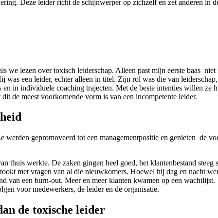
adering. Deze leider richt de schijnwerper op zichzelf en zet anderen in
 we lezen over toxisch leiderschap. Alleen past mijn eerste baas niet in
 was een leider, echter alleen in titel. Zijn rol was die van leiderschap
 in individuele coaching trajecten. Met de beste intenties willen ze hun
 dit de meest voorkomende vorm is van een incompetente leider.
gheid
 Ze werden gepromoveerd tot een managementpositie en genieten de voor
 van thuis werkte. De zaken gingen heel goed, het klantenbestand ste
stookt met vragen van al die nieuwkomers. Hoewel hij dag en nacht werkte
and van een burn-out. Meer en meer klanten kwamen op een wachtlijst.
volgen voor medewerkers, de leider en de organisatie.
dan de toxische leider