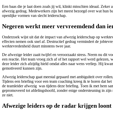
Een baas die je laat doen zoals jij wil, klinkt misschien ideaal. Zeke
afwezig gedrag. Medewerkers zijn het meest bezorgd over wat hun baa
openlijke vormen van slecht leiderschap.
Negeren werkt meer vervreemdend dan ie
Onderzoek wijst uit dat de impact van afwezig leiderschap op werktev
effecten nemen ook snel af. Destructief gedrag vermindert de jobtevr
werktevredenheid duurt minstens twee jaar.
De afwezige leider zaait twijfel en veroorzaakt stress. Neem nu dit v
een reactie. Het team vroeg zich af of het rapport wel werd gelezen, w
deze leider zich afzijdig hield omdat alles naar wens verliep. Hij kwa
gemotiveerd kunnen zijn.
Afwezig leiderschap gaat meestal gepaard met ambiguïteit over rollen
Tijdens een briefing voor een team coaching kreeg ik te horen dat he
de teamleider afwezig was tijdens deze briefing. Toen ik met hem samen
gepromoveerd tot afdelingshoofd, zonder enige ondersteuning in zijn 
ze niet.
Afwezige leiders op de radar krijgen loont