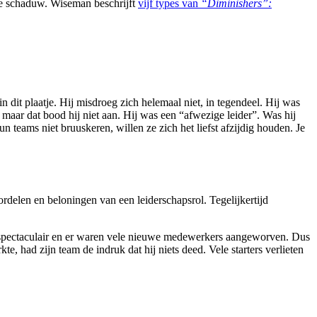
 de schaduw. Wiseman beschrijft
vijf types van
“Diminishers”:
 dit plaatje. Hij misdroeg zich helemaal niet, in tegendeel. Hij was
, maar dat bood hij niet aan. Hij was een “afwezige leider”. Was hij
 teams niet bruuskeren, willen ze zich het liefst afzijdig houden. Je
delen en beloningen van een leiderschapsrol. Tegelijkertijd
eg spectaculair en er waren vele nieuwe medewerkers aangeworven. Dus
, had zijn team de indruk dat hij niets deed. Vele starters verlieten