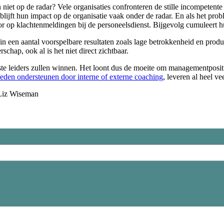
 niet op de radar? Vele organisaties confronteren de stille incompetente
jft hun impact op de organisatie vaak onder de radar. En als het problee
 op klachtenmeldingen bij de personeelsdienst. Bijgevolg cumuleert hu
h in een aantal voorspelbare resultaten zoals lage betrokkenheid en prod
schap, ook al is het niet direct zichtbaar.
ste leiders zullen winnen. Het loont dus de moeite om managementpositie
eden ondersteunen door interne of externe coaching
, leveren al heel ve
 Liz Wiseman