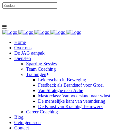
Volg ons via
+32 (0) 498 51 51 92
sylvie.floryn@jumpandgrow.be
Home
Over ons
De JAG aanpak
Diensten
Sparring Sessies
Team Coaching
Trainingen
Leiderschap in Beweging
Feedback als Brandstof voor Groei
Van Strategie naar Actie
Masterclass: Van weerstand naar winst
De menselijke kant van verandering
De Kunst van Krachtig Teamwerk
Career Coaching
Blog
Getuigenissen
Contact