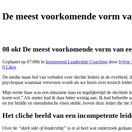
De meest voorkomende vorm van
08 okt
De meest voorkomende vorm van een
Geplaatst op 07:00h
in
Inspirerend Leadership Coaching
door
Sylvie
0
Likes
De media staan bol van verhalen over slechte leiders in de overheid,
psychopaat waarnaar verwezen wordt als we lezen over toxisch leiders
Mijn eerste baas was een minzame man en tegelijkertijd de slechtste l
komt wel.” Als starter had ik daar bitter weinig aan. Ik had behoefte
en toe brulde en onrealistische eisen stelde, boven deze leider die me l
Het cliché beeld van een incompetente leid
Over de
“dark side of leadership”
is er al heel wat onderzoek gedaan