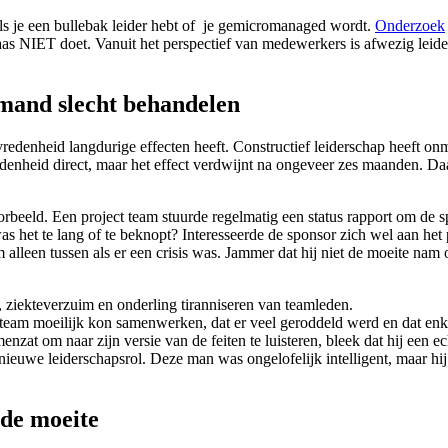
r als je een bullebak leider hebt of je gemicromanaged wordt.
Onderzoek
s NIET doet. Vanuit het perspectief van medewerkers is afwezig leide
mand slecht behandelen
redenheid langdurige effecten heeft. Constructief leiderschap heeft on
edenheid direct, maar het effect verdwijnt na ongeveer zes maanden. Daa
oorbeeld. Een project team stuurde regelmatig een status rapport om de
as het te lang of te beknopt? Interesseerde de sponsor zich wel aan het
m alleen tussen als er een crisis was. Jammer dat hij niet de moeite nam
, ziekteverzuim en onderling tiranniseren van teamleden.
t team moeilijk kon samenwerken, dat er veel geroddeld werd en dat enke
zat om naar zijn versie van de feiten te luisteren, bleek dat hij een e
nieuwe leiderschapsrol. Deze man was ongelofelijk intelligent, maar hij
 de moeite