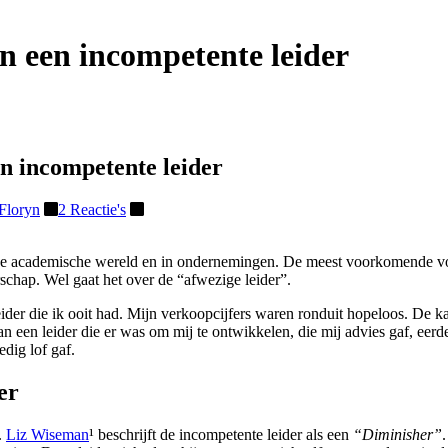
 een incompetente leider
 incompetente leider
 Floryn
2 Reactie's
 de academische wereld en in ondernemingen. De meest voorkomende vorm 
chap. Wel gaat het over de “afwezige leider”.
eider die ik ooit had. Mijn verkoopcijfers waren ronduit hopeloos. De k
 aan een leider die er was om mij te ontwikkelen, die mij advies gaf, e
edig lof gaf.
er
.
Liz Wiseman
¹ beschrijft de incompetente leider als een
“Diminisher”