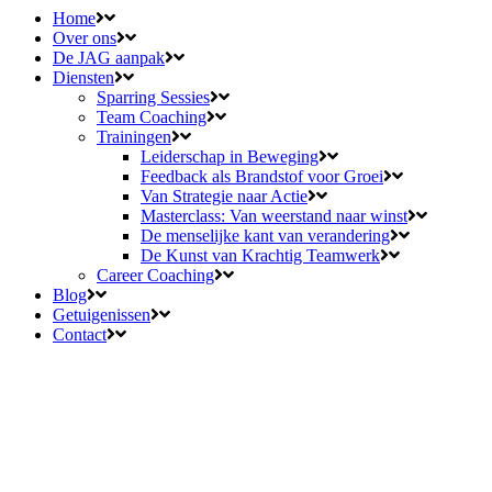
Home
Over ons
De JAG aanpak
Diensten
Sparring Sessies
Team Coaching
Trainingen
Leiderschap in Beweging
Feedback als Brandstof voor Groei
Van Strategie naar Actie
Masterclass: Van weerstand naar winst
De menselijke kant van verandering
De Kunst van Krachtig Teamwerk
Career Coaching
Blog
Getuigenissen
Contact