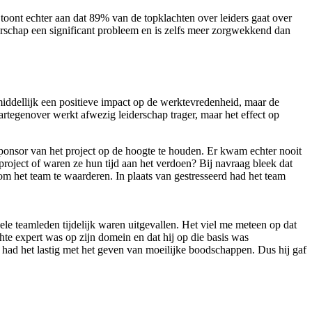
toont echter aan dat 89% van de topklachten over leiders gaat over
rschap een significant probleem en is zelfs meer zorgwekkend dan
middellijk een positieve impact op de werktevredenheid, maar de
rtegenover werkt afwezig leiderschap trager, maar het effect op
 sponsor van het project op de hoogte te houden. Er kwam echter nooit
 project of waren ze hun tijd aan het verdoen? Bij navraag bleek dat
 om het team te waarderen. In plaats van gestresseerd had het team
le teamleden tijdelijk waren uitgevallen. Het viel me meteen op dat
chte expert was op zijn domein en dat hij op die basis was
 had het lastig met het geven van moeilijke boodschappen. Dus hij gaf