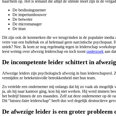
haar/hem op. Het is iemand die altijd de slimste moet zijn in de verg
De beslissingsnemer
De imperiumbouwer
De betweter
De micromanager
De tiran
Dit zijn ook de kenmerken die we terugvinden in de populaire media als
verre van een bullebak en al helemaal geen narcistische psychopaat. Hij
uniek? Nee. Ik kom ze nog regelmatig tegen in leiderschap workshops en
leest weinig over afwezig leiderschap en toch toont
onderzoek
aan dat
De incompetente leider schittert in afwezi
Afwezige leiders zijn psychologisch afwezig in hun leiderschapsrol.
vermijden ze betekenisvolle betrokkenheid met hun team.
Zo vertelde een ondernemer mij onlangs dat hij zo vaak als mogelijk
ja, als hij naar kantoor ging, kon hij niet werken. Hij werd immers be
het bedrijf binnen de zes maanden. Zelf zat deze ondernemer op de r
Dit “laissez-faire leiderschap” heeft dus wel degelijk destructieve ge
De afwezige leider is een groter probleem 