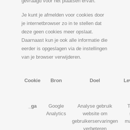
gevraagd voor het plaatsen ervan.
Je kunt je afmelden voor cookies door
je internetbrowser zo in te stellen dat
deze geen cookies meer opslaat.
Daarnaast kun je ook alle informatie die
eerder is opgeslagen via de instellingen
van je browser verwijderen.
Cookie
Bron
Doel
Le
_ga
Google
Analyse gebruik
T
Analytics
website om
gebruikerservaringen
ma
verbeteren