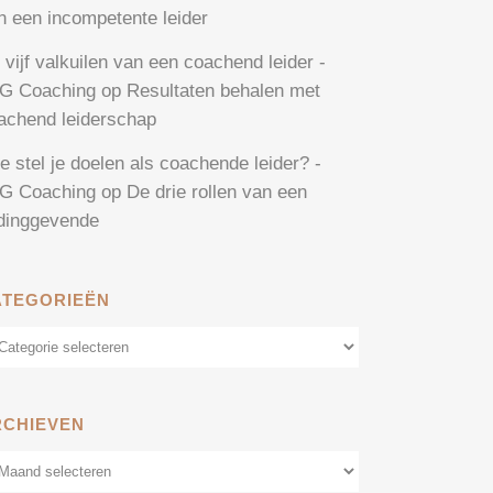
n een incompetente leider
 vijf valkuilen van een coachend leider -
G Coaching
op
Resultaten behalen met
achend leiderschap
e stel je doelen als coachende leider? -
G Coaching
op
De drie rollen van een
idinggevende
ATEGORIEËN
tegorieën
RCHIEVEN
chieven