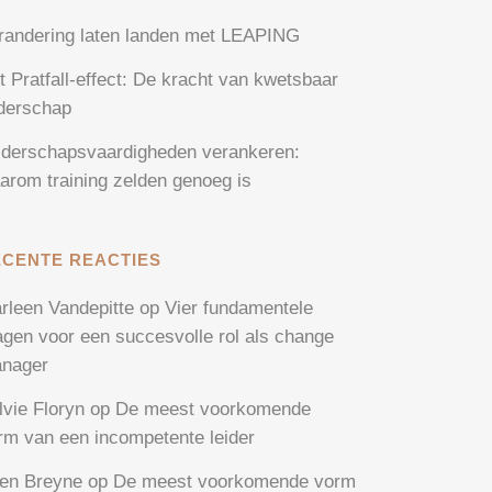
randering laten landen met LEAPING
t Pratfall-effect: De kracht van kwetsbaar
iderschap
iderschapsvaardigheden verankeren:
arom training zelden genoeg is
ECENTE REACTIES
rleen Vandepitte
op
Vier fundamentele
agen voor een succesvolle rol als change
nager
lvie Floryn
op
De meest voorkomende
rm van een incompetente leider
en Breyne
op
De meest voorkomende vorm