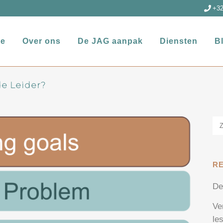
+32
e
Over ons
De JAG aanpak
Diensten
B
de Leider?
R
De
Ve
le