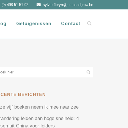
 (0) 498 51 51 92
sylvie.floryn@jumpandgrow.be
log
Getuigenissen
Contact
ECENTE BERICHTEN
ze vijf boeken neem ik mee naar zee
randering leiden aan hoge snelheid: 4
ssen uit China voor leiders