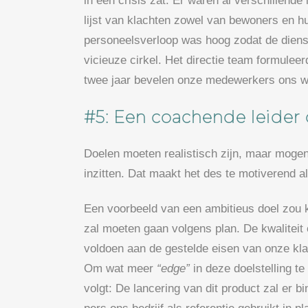
in een crisis zat. Er waren al verschillen
lijst van klachten zowel van bewoners en h
personeelsverloop was hoog zodat de dienst
vicieuze cirkel. Het directie team formuleer
twee jaar bevelen onze medewerkers ons w
#5: Een coachende leider 
Doelen moeten realistisch zijn, maar mogen
inzitten. Dat maakt het des te motiverend a
Een voorbeeld van een ambitieus doel zou k
zal moeten gaan volgens plan. De kwaliteit
voldoen aan de gestelde eisen van onze kla
Om wat meer
“edge”
in deze doelstelling t
volgt: De lancering van dit product zal er b