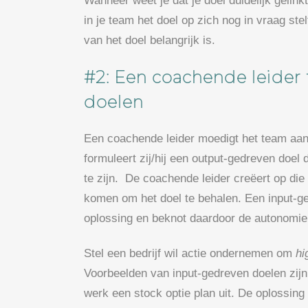
Wanneer weet je dat je doel duidelijk gelink
in je team het doel op zich nog in vraag st
van het doel belangrijk is.
#2: Een coachende leider
doelen
Een coachende leider moedigt het team aan
formuleert zij/hij een output-gedreven doel d
te zijn. De coachende leider creëert op die
komen om het doel te behalen. Een input-ge
oplossing en beknot daardoor de autonomie
Stel een bedrijf wil actie ondernemen om
hi
Voorbeelden van input-gedreven doelen zijn
werk een stock optie plan uit. De oplossin