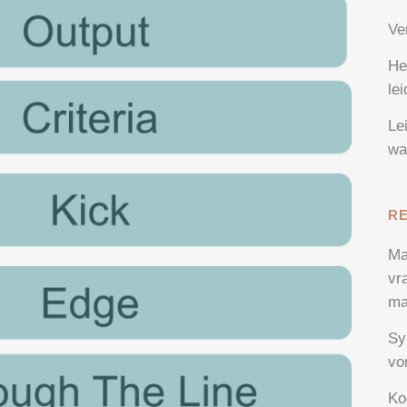
Ve
He
le
Le
wa
R
Ma
vr
ma
Sy
vo
Ko