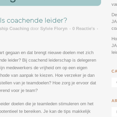
va
De
als coachende leider?
JA
co
rship Coaching
door
Sylvie Floryn
0 Reactie's
Ho
JA
le
rt gegaan en dat brengt nieuwe doelen met zich
de leider? Bij coachend leiderschap is delegeren
 zijn medewerkers de vrijheid om op een eigen
C
ethode van aanpak te kiezen. Hoe verzeker je dan
Ca
stellen van je teamdoelen? Hoe zorg je ervoor dat
verend voor je team?
A
leider doelen die je teamleden stimuleren om het
Ar
potentieel te bereiken. Je kan de tips makkelijk