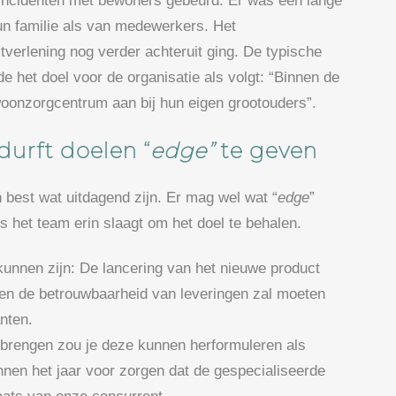
de incidenten met bewoners gebeurd. Er was een lange
un familie als van medewerkers. Het
verlening nog verder achteruit ging. De typische
de het doel voor de organisatie als volgt: “Binnen de
oonzorgcentrum aan bij hun eigen grootouders”.
durft doelen “
edge”
te geven
 best wat uitdagend zijn. Er mag wel wat “
edge
”
ls het team erin slaagt om het doel te behalen.
unnen zijn: De lancering van het nieuwe product
 en de betrouwbaarheid van leveringen zal moeten
nten.
e brengen zou je deze kunnen herformuleren als
innen het jaar voor zorgen dat de gespecialiseerde