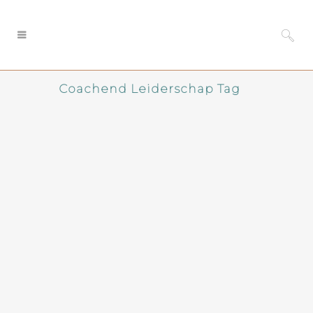
Coachend Leiderschap Tag
Is één IT-tsaar voldoende
voor een geslaagde
digitale transformatie?