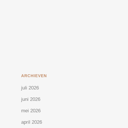
Klanten worden concurrenten.
Digitale spelers bieden creatieve
output tegen bodemprijzen. De
sterkte van persoonlijke
klantenservice? Mooi –...
17 juli, 2025
/
0 Reactie's
ARCHIEVEN
juli 2026
juni 2026
mei 2026
april 2026