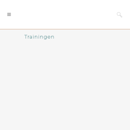
Trainingen
Voorbereid op morgen:
Leiderschap training die
verandering laat slagen
De dagelijkse bedrijvigheid komt
weer volop op gang. Agenda’s