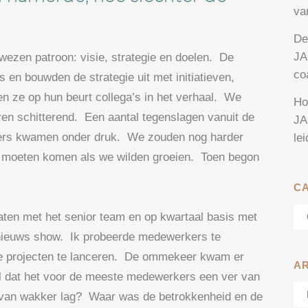
va
De
JA
ewezen patroon: visie, strategie en doelen. De
co
n bouwden de strategie uit met initiatieven,
en ze op hun beurt collega’s in het verhaal. We
Ho
en schitterend. Een aantal tegenslagen vanuit de
JA
jfers kwamen onder druk. We zouden nog harder
le
k moeten komen als we wilden groeien. Toen begon
C
Ca
taten met het senior team en op kwartaal basis met
nieuws show. Ik probeerde medewerkers te
we projecten te lanceren. De ommekeer kwam er
A
el dat het voor de meeste medewerkers een ver van
Ar
rvan wakker lag? Waar was de betrokkenheid en de