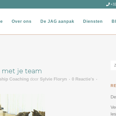
+32
e
Over ons
De JAG aanpak
Diensten
B
 met je team
rship Coaching
door
Sylvie Floryn
0 Reactie's
R
De
Ve
le