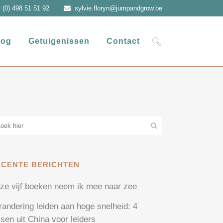
 (0) 498 51 51 92
sylvie.floryn@jumpandgrow.be
log
Getuigenissen
Contact
ECENTE BERICHTEN
ze vijf boeken neem ik mee naar zee
randering leiden aan hoge snelheid: 4
ssen uit China voor leiders