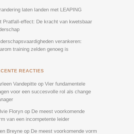
randering laten landen met LEAPING
t Pratfall-effect: De kracht van kwetsbaar
iderschap
iderschapsvaardigheden verankeren:
arom training zelden genoeg is
ECENTE REACTIES
rleen Vandepitte
op
Vier fundamentele
agen voor een succesvolle rol als change
nager
lvie Floryn
op
De meest voorkomende
rm van een incompetente leider
en Breyne
op
De meest voorkomende vorm