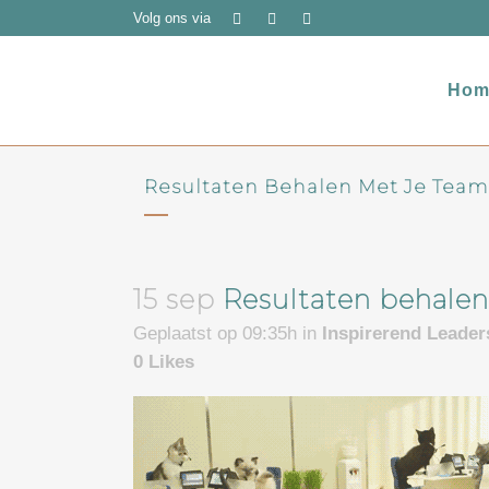
Volg ons via
Hom
Resultaten Behalen Met Je Team
15 sep
Resultaten behalen
Geplaatst op 09:35h
in
Inspirerend Leade
0
Likes