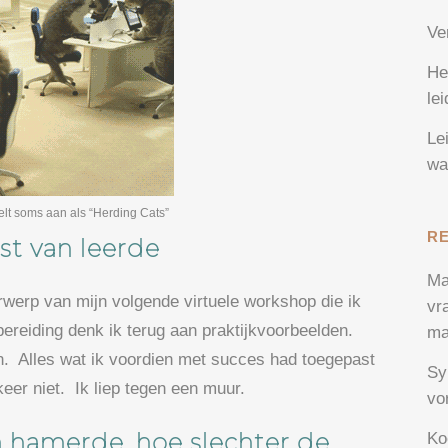
Ve
He
le
Le
wa
lt soms aan als “Herding Cats”
R
st van leerde
Ma
rwerp van mijn volgende virtuele workshop die ik
vr
bereiding denk ik terug aan praktijkvoorbeelden.
ma
n. Alles wat ik voordien met succes had toegepast
Sy
eer niet. Ik liep tegen een muur.
vo
n hamerde, hoe slechter de
Ko