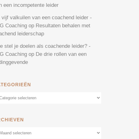
n een incompetente leider
 vijf valkuilen van een coachend leider -
G Coaching
op
Resultaten behalen met
achend leiderschap
e stel je doelen als coachende leider? -
G Coaching
op
De drie rollen van een
idinggevende
ATEGORIEËN
tegorieën
RCHIEVEN
chieven