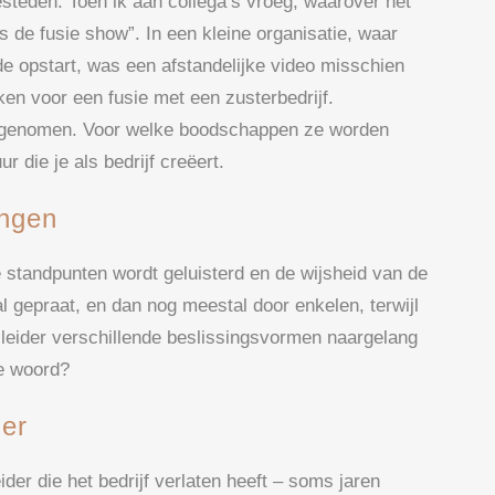
teden. Toen ik aan collega’s vroeg, waarover het
is de fusie show”. In een kleine organisatie, waar
de opstart, was een afstandelijke video misschien
n voor een fusie met een zusterbedrijf.
oegenomen. Voor welke boodschappen ze worden
r die je als bedrijf creëert.
ingen
e standpunten wordt geluisterd en de wijsheid van de
l gepraat, en dan nog meestal door enkelen, terwijl
leider verschillende beslissingsvormen naargelang
te woord?
ger
ider die het bedrijf verlaten heeft – soms jaren