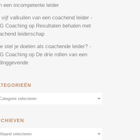
n een incompetente leider
 vijf valkuilen van een coachend leider -
G Coaching
op
Resultaten behalen met
achend leiderschap
e stel je doelen als coachende leider? -
G Coaching
op
De drie rollen van een
idinggevende
ATEGORIEËN
tegorieën
RCHIEVEN
chieven