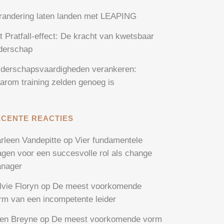
randering laten landen met LEAPING
t Pratfall-effect: De kracht van kwetsbaar
iderschap
iderschapsvaardigheden verankeren:
arom training zelden genoeg is
ECENTE REACTIES
rleen Vandepitte
op
Vier fundamentele
agen voor een succesvolle rol als change
nager
lvie Floryn
op
De meest voorkomende
rm van een incompetente leider
en Breyne
op
De meest voorkomende vorm