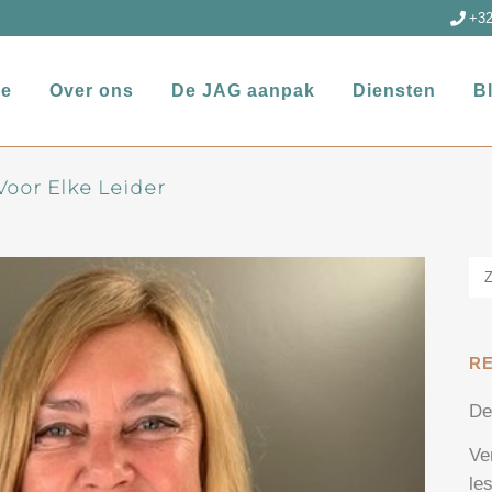
+32
e
Over ons
De JAG aanpak
Diensten
B
Voor Elke Leider
R
De
Ve
le