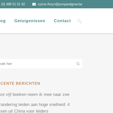
 (0) 498 51 51 92
sylvie.floryn@jumpandgrow.be
log
Getuigenissen
Contact
ECENTE BERICHTEN
ze vijf boeken neem ik mee naar zee
randering leiden aan hoge snelheid: 4
ssen uit China voor leiders