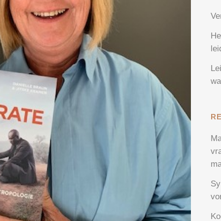
Ve
He
le
Le
wa
R
Ma
vr
ma
Sy
vo
Ko