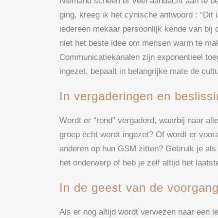
Niemand scheen er veel aandacht aan te bes
ging, kreeg ik het cynische antwoord : “Dit 
iedereen mekaar persoonlijk kende van bij 
niet het beste idee om mensen warm te make
Communicatiekanalen zijn exponentieel t
ingezet, bepaalt in belangrijke mate de cultuu
In vergaderingen en besliss
Wordt er “rond” vergaderd, waarbij naar all
groep écht wordt ingezet? Of wordt er voora
anderen op hun GSM zitten? Gebruik je als 
het onderwerp of heb je zelf altijd het laats
In de geest van de voorgan
Als er nog altijd wordt verwezen naar een le