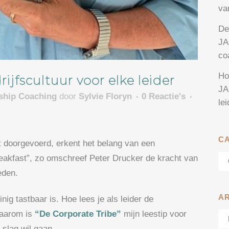
va
De
JA
co
Ho
ijfscultuur voor elke leider
JA
rship Coaching
door
Sylvie Floryn
0 Reactie's
le
C
t doorgevoerd, erkent het belang van een
Ca
 breakfast”, zo omschreef Peter Drucker de kracht van
eden.
A
nig tastbaar is. Hoe lees je als leider de
 Daarom is
“De Corporate Tribe”
mijn leestip voor
Ar
 slag wil gaan.