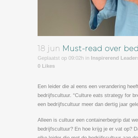
18 jun
Must-read over bedr
Geplaatst op 09:02h
in
Inspirerend Leade
0
Likes
Een leider die al eens een verandering heef
bedrijfscultuur. “Culture eats strategy for
een bedrijfscultuur meer dan dertig jaar gel
Alleen is cultuur een containerbegrip dat wei
bedrijfscultuur? En hoe krijg je er vat op?
elke leider die met de bedrijfscultuur aan de