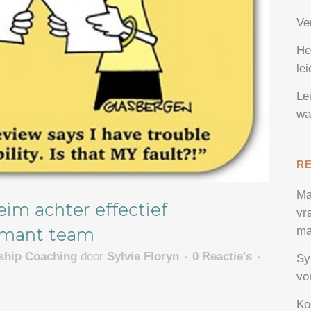
Ve
He
le
Le
wa
R
Ma
im achter effectief
vr
ma
ormant team
rship Coaching
door
Sylvie Floryn
0 Reactie's
Sy
vo
Ko