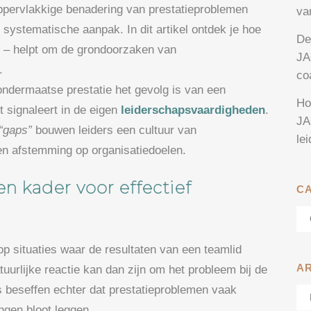
oppervlakkige benadering van prestatieproblemen
va
systematische aanpak. In dit artikel ontdek je hoe
De
er – helpt om de grondoorzaken van
JA
.
co
ondermaatse prestatie het gevolg is van een
Ho
rt signaleert in de eigen
leiderschapsvaardigheden
.
JA
“gaps”
bouwen leiders een cultuur van
le
 en afstemming op organisatiedoelen.
n kader voor effectief
C
Ca
op situaties waar de resultaten van een teamlid
A
uurlijke reactie kan dan zijn om het probleem bij de
 beseffen echter dat prestatieproblemen vaak
Ar
ngen bloot leggen.