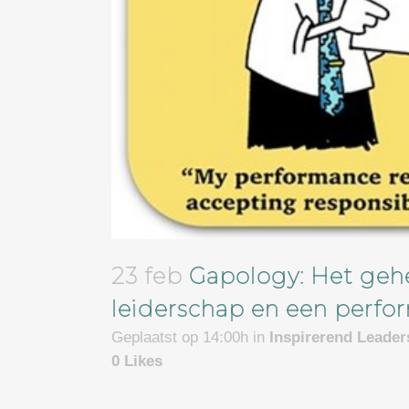
23 feb
Gapology: Het gehe
leiderschap en een perf
Geplaatst op 14:00h
in
Inspirerend Leade
0
Likes