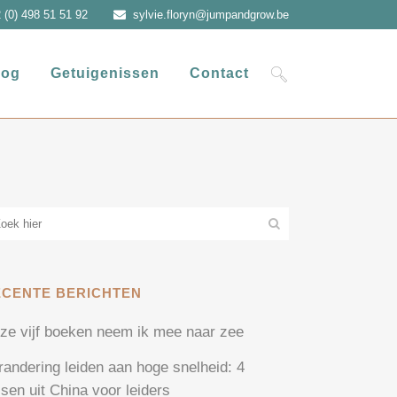
 (0) 498 51 51 92
sylvie.floryn@jumpandgrow.be
log
Getuigenissen
Contact
ECENTE BERICHTEN
ze vijf boeken neem ik mee naar zee
randering leiden aan hoge snelheid: 4
ssen uit China voor leiders