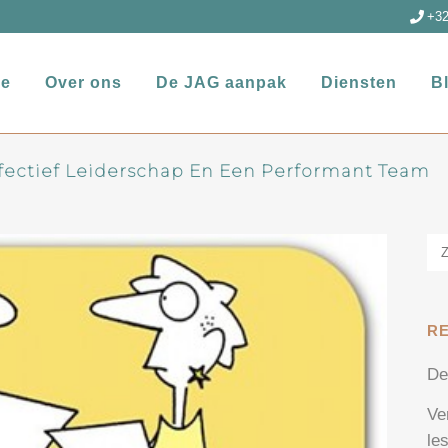
+32
e
Over ons
De JAG aanpak
Diensten
B
fectief Leiderschap En Een Performant Team
R
De
Ve
le