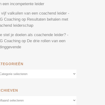
n een incompetente leider
 vijf valkuilen van een coachend leider -
G Coaching
op
Resultaten behalen met
achend leiderschap
e stel je doelen als coachende leider? -
G Coaching
op
De drie rollen van een
idinggevende
ATEGORIEËN
tegorieën
RCHIEVEN
chieven