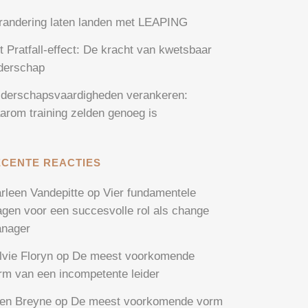
randering laten landen met LEAPING
t Pratfall-effect: De kracht van kwetsbaar
iderschap
iderschapsvaardigheden verankeren:
arom training zelden genoeg is
ECENTE REACTIES
rleen Vandepitte
op
Vier fundamentele
agen voor een succesvolle rol als change
nager
lvie Floryn
op
De meest voorkomende
rm van een incompetente leider
en Breyne
op
De meest voorkomende vorm