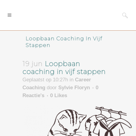
Loopbaan Coaching In Vijf
Stappen
19 jun
Loopbaan
coaching in vijf stappen
Geplaatst op 10:27h
in
Career
Coaching
door
Sylvie Floryn
0
Reactie's
0
Likes