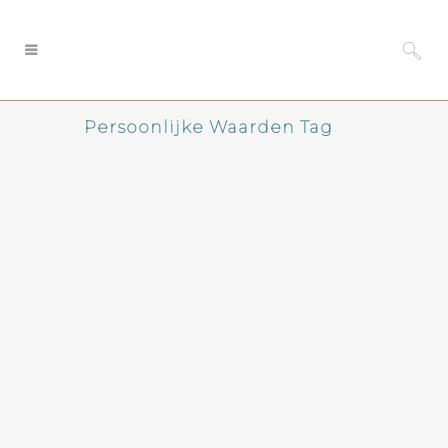
Persoonlijke Waarden Tag
Met talentmobiliteit vind
je de witte raaf in je