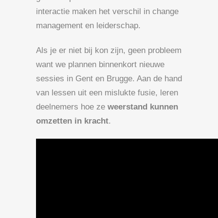
interactie maken het verschil in change
management en leiderschap.
Als je er niet bij kon zijn, geen probleem
want we plannen binnenkort nieuwe
sessies in Gent en Brugge. Aan de hand
van lessen uit een mislukte fusie, leren
deelnemers hoe ze
weerstand kunnen
omzetten in kracht
.