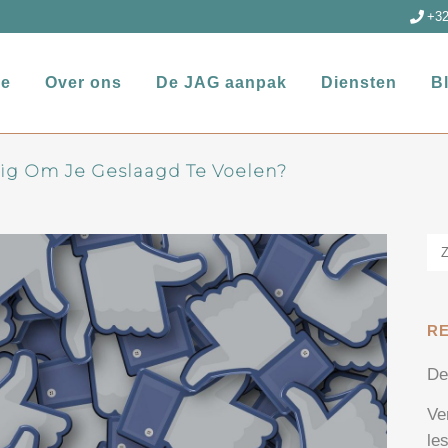
+32
e
Over ons
De JAG aanpak
Diensten
B
dig Om Je Geslaagd Te Voelen?
R
De
Ve
le