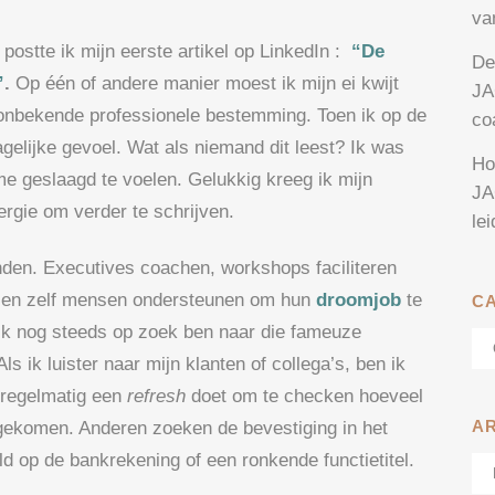
va
postte ik mijn eerste artikel op LinkedIn :
“De
De
”
.
Op één of andere manier moest ik mijn ei kwijt
JA
onbekende professionele bestemming. Toen ik op de
co
gelijke gevoel. Wat als niemand dit leest? Ik was
Ho
me geslaagd te voelen. Gelukkig kreeg ik mijn
JA
rgie om verder te schrijven.
le
den. Executives coachen, workshops faciliteren
p
en zelf mensen ondersteunen om hun
droomjob
te
C
 ik nog steeds op zoek ben naar die fameuze
Ca
s ik luister naar mijn klanten of collega’s, ben ik
a regelmatig een
refresh
doet om te checken hoeveel
A
 gekomen. Anderen zoeken de bevestiging in het
eld op de bankrekening of een ronkende functietitel.
Ar