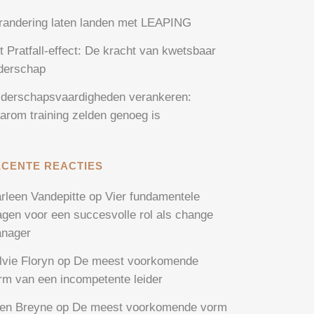
randering laten landen met LEAPING
t Pratfall-effect: De kracht van kwetsbaar
iderschap
iderschapsvaardigheden verankeren:
arom training zelden genoeg is
ECENTE REACTIES
rleen Vandepitte
op
Vier fundamentele
agen voor een succesvolle rol als change
nager
lvie Floryn
op
De meest voorkomende
rm van een incompetente leider
en Breyne
op
De meest voorkomende vorm