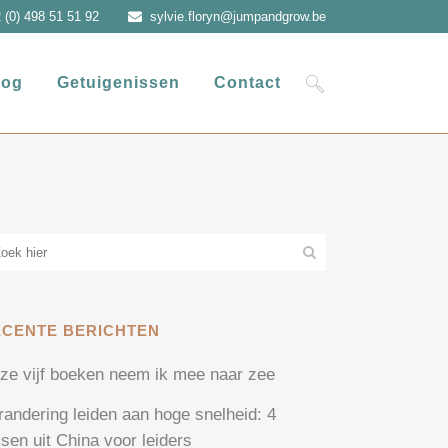
 (0) 498 51 51 92
sylvie.floryn@jumpandgrow.be
log
Getuigenissen
Contact
ECENTE BERICHTEN
ze vijf boeken neem ik mee naar zee
randering leiden aan hoge snelheid: 4
ssen uit China voor leiders