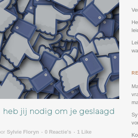
Ve
He
le
Le
wa
R
Ma
vr
ma
 heb jij nodig om je geslaagd
Sy
vo
oor
Sylvie Floryn
0 Reactie's
1
Like
Ko