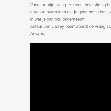
Vandaar mijn vraag. Hoeveel bevestiging he
ervan te overtuigen dat je goed bezig bent, d
in wat je dan ook onderneemt.
Acteur Jim Carrey beantwoordt de vraag sch
Awards
.