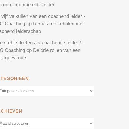
n een incompetente leider
 vijf valkuilen van een coachend leider -
G Coaching
op
Resultaten behalen met
achend leiderschap
e stel je doelen als coachende leider? -
G Coaching
op
De drie rollen van een
idinggevende
ATEGORIEËN
tegorieën
RCHIEVEN
chieven