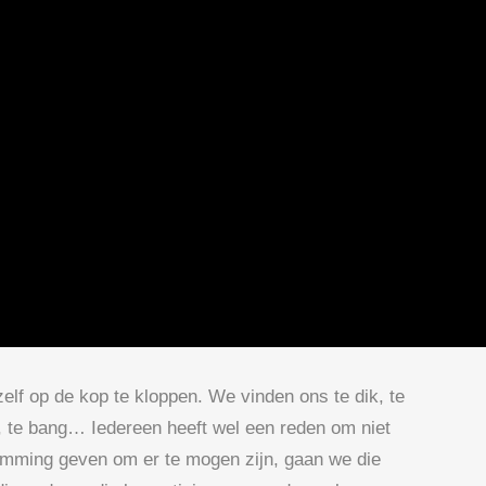
lf op de kop te kloppen. We vinden ons te dik, te
nd, te bang… Iedereen heeft wel een reden om niet
temming geven om er te mogen zijn, gaan we die