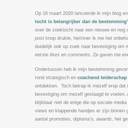
Op 16 maart 2020 lanceerde ik mijn blog en 
tocht is belangrijker dan de bestemming
over de zoektocht naar een nieuwe en nog 
post
knop drukte, herinner ik me het onbeha
duidelijk ook op zoek naar bevestiging om 
eerste
likes
en
comments.
Ze gaven me ene
Ondertussen heb ik mijn bestemming gevon
rond strategisch en
coachend leiderscha
ontdekken. Toch betrap ik mezelf erop dat
bevestiging om mezelf geslaagd te voelen. Al
blijkbaar niet de enige die op sociale medi
views en klappende handjes er zijn binnen
aantal promoties, diploma’s,
awards
, het g