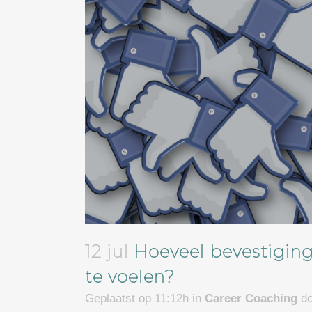
12 jul
Hoeveel bevestiging
te voelen?
Geplaatst op 11:12h
in
Career Coaching
d