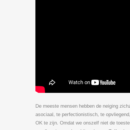
De meeste mensen hebben de neiging zichze
asociaal, te perfectionistisch, te opvliege
OK te zijn. Omdat we onszelf niet de toes