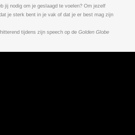
b jij nodig om je geslaagd te voelen? Om jezelf
at je sterk bent in je vak of dat je er best mag zijn
itterend tijdens zijn speech op de
Golden Globe