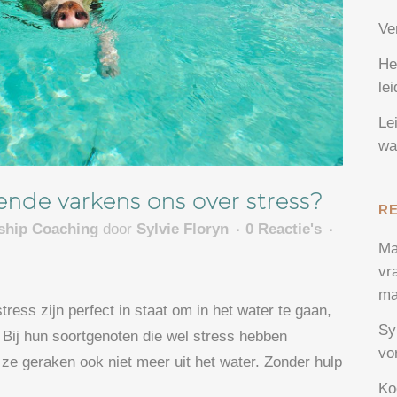
Ve
He
le
Le
wa
de varkens ons over stress?
R
rship Coaching
door
Sylvie Floryn
0 Reactie's
Ma
vr
ma
ress zijn perfect in staat om in het water te gaan,
Sy
Bij hun soortgenoten die wel stress hebben
vo
n ze geraken ook niet meer uit het water. Zonder hulp
Ko