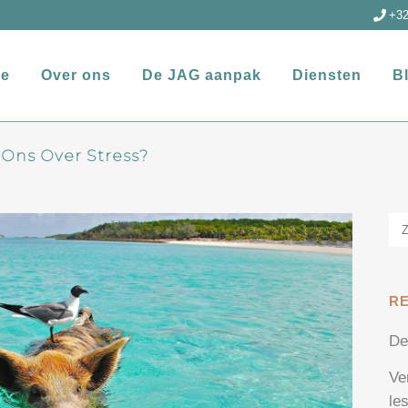
+32
e
Over ons
De JAG aanpak
Diensten
B
ns Over Stress?
R
De
Ve
le