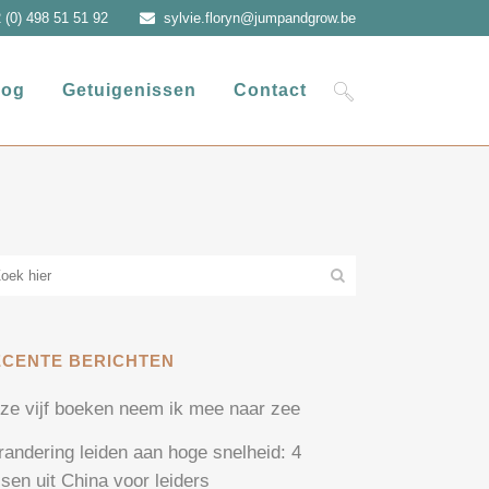
 (0) 498 51 51 92
sylvie.floryn@jumpandgrow.be
log
Getuigenissen
Contact
ECENTE BERICHTEN
ze vijf boeken neem ik mee naar zee
randering leiden aan hoge snelheid: 4
ssen uit China voor leiders