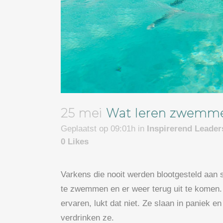
25 mei
Wat leren zwemmen
Geplaatst op 09:01h
in
Inspirerend Leade
0
Likes
Varkens die nooit werden blootgesteld aan st
te zwemmen en er weer terug uit te komen. 
ervaren, lukt dat niet. Ze slaan in paniek e
verdrinken ze.