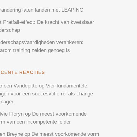
randering laten landen met LEAPING
t Pratfall-effect: De kracht van kwetsbaar
iderschap
iderschapsvaardigheden verankeren:
arom training zelden genoeg is
ECENTE REACTIES
rleen Vandepitte
op
Vier fundamentele
agen voor een succesvolle rol als change
nager
lvie Floryn
op
De meest voorkomende
rm van een incompetente leider
en Breyne
op
De meest voorkomende vorm