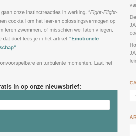
va
 gaan onze instinctreacties in werking. “
Fight-Flight-
De
t een cocktail om het leer-en oplossingsvermogen op
JA
am leren zwemmen, of misschien wel laten vliegen,
co
dat doet lees je in het artikel
“Emotionele
Ho
rschap”
JA
le
in onvoorspelbare en turbulente momenten. Laat het
C
ratis in op onze nieuwsbrief:
Ca
A
Ar