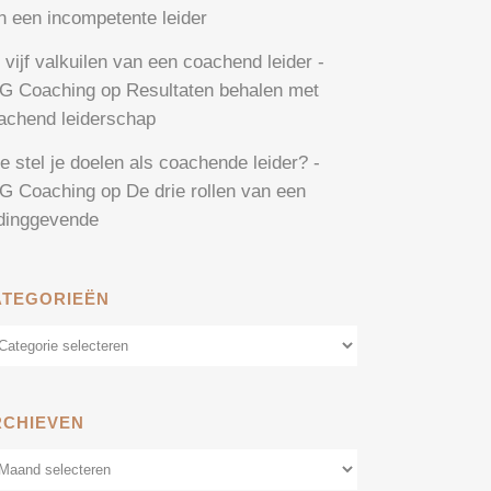
n een incompetente leider
 vijf valkuilen van een coachend leider -
G Coaching
op
Resultaten behalen met
achend leiderschap
e stel je doelen als coachende leider? -
G Coaching
op
De drie rollen van een
idinggevende
ATEGORIEËN
tegorieën
RCHIEVEN
chieven