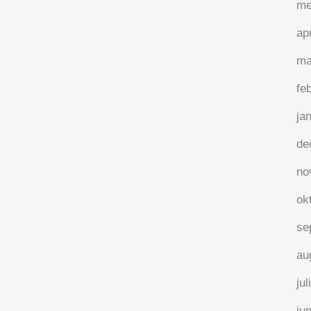
me
ap
ma
fe
ja
Het kwaliteiten kwadrant als
je middenvinger jeukt
de
no
Wat heeft jou geïrriteerd vandaag?
Iemand in het verkeer die een
ok
onverwacht maneuver deed? Kan die zich
se
niet aan de regels houden of wat? Een
collega die op je zenuwen werkte omdat
au
hij weeral niet op tijd klaar was met een
jul
rapport? Bekijk het eens...
ju