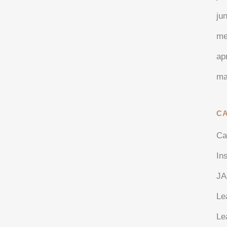
ju
me
ap
ma
C
Ca
In
J
Le
Le