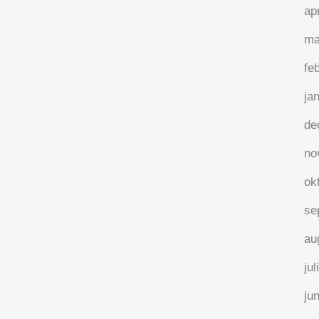
ap
Voor de volgende Etion Boekt! sessie is
ma
mijn keuze aan de beurt: “Leopold II –
fe
Het hele verhaal-“ van Johan Op De
Beeck. Hoe ga ik 754 pagina’s en 74 jaar
ja
geschiedenis in 2 uur samenvatten en
de
dan nog liefst op een interactieve
manier? Mijn...
no
ok
17 augustus, 2021
/
0 Reactie's
se
au
jul
ju