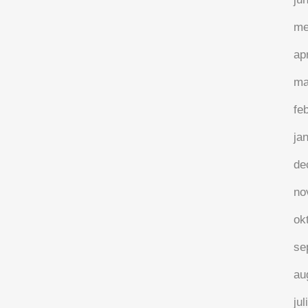
14 juli, 2020
/
2 Reactie's
me
ap
ma
fe
ja
de
no
ok
se
au
jul