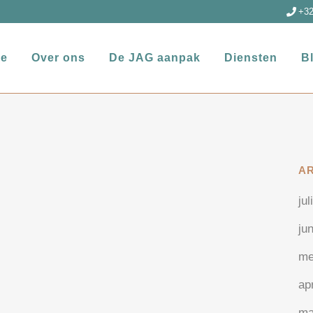
+32
e
Over ons
De JAG aanpak
Diensten
B
A
jul
ju
me
ap
ma