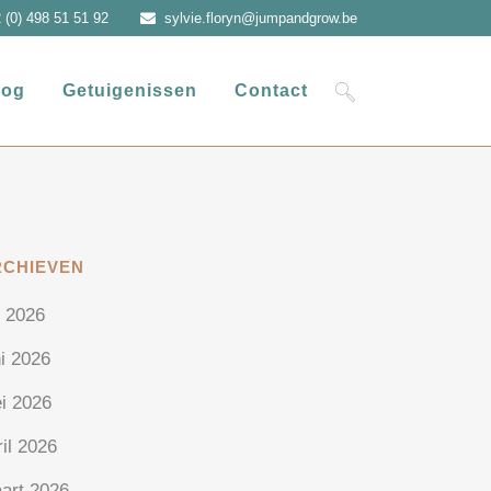
 (0) 498 51 51 92
sylvie.floryn@jumpandgrow.be
log
Getuigenissen
Contact
RCHIEVEN
i 2026
ni 2026
i 2026
ril 2026
art 2026