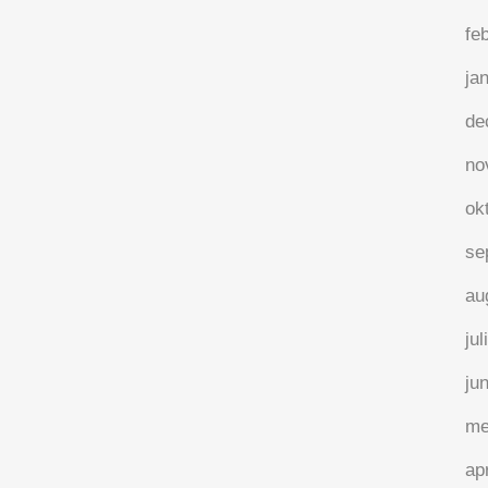
s
fe
ja
de
no
ok
Inspirerende leiders
beheersen hun wijsvinger
se
au
Inspirerende leiders weten dat voor elke
wijsvinger die ze uitsteken er drie vingers
jul
terug naar hen wijzen. En toch durft de
ju
wijsvinger al eens jeuken. Dat merk ik als
ik de vraag stel “Wat wil je als teamleider
me
bereiken?" Aan antwoorden geen gebrek.
ap
Alleen kijkt de...