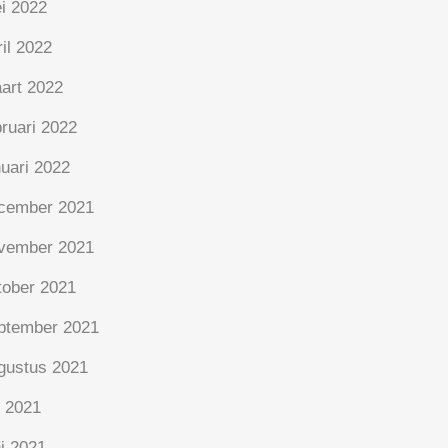
i 2022
ril 2022
art 2022
bruari 2022
nuari 2022
cember 2021
vember 2021
tober 2021
ptember 2021
gustus 2021
i 2021
ni 2021