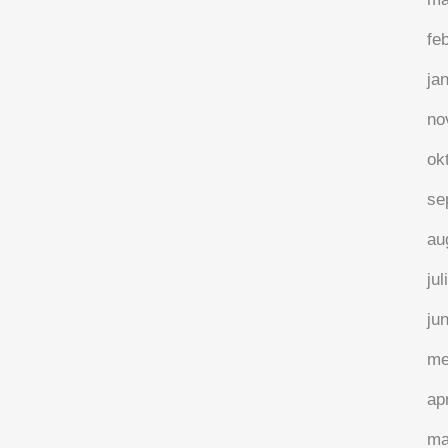
Hoe verschuif je van de
fe
dramadriehoek naar de
ja
winnaarsdriehoek?
no
Een dutje doen op het strand is
momenteel niet aan de orde want de
ok
dramadriehoek ontwikkelt zich met veel
se
lawaai. Jeroom de jongste probeert een
au
vlieger in de lucht te krijgen. Het wil maar
niet lukken en al snel komen de tranen
jul
van frustratie. Emiel...
ju
me
24 augustus, 2024
/
0 Reactie's
ap
ma