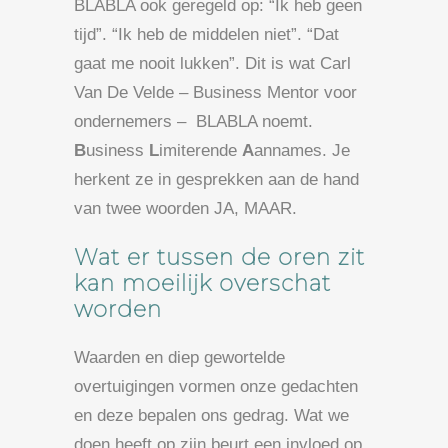
BLABLA ook geregeld op: “Ik heb geen
tijd”. “Ik heb de middelen niet”. “Dat
gaat me nooit lukken”. Dit is wat Carl
Van De Velde – Business Mentor voor
ondernemers – BLABLA noemt.
B
usiness
L
imiterende
A
annames. Je
herkent ze in gesprekken aan de hand
van twee woorden JA, MAAR.
Wat er tussen de oren zit
kan moeilijk overschat
worden
Waarden en diep gewortelde
overtuigingen vormen onze gedachten
en deze bepalen ons gedrag. Wat we
doen heeft op zijn beurt een invloed op