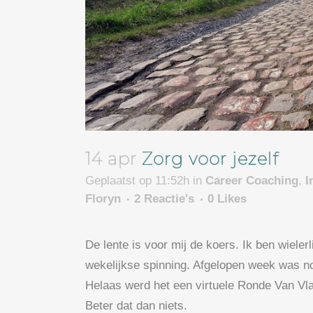
14 apr
Zorg voor jezelf
Geplaatst op 11:52h
in
Career Coaching
,
I
Floryn
2 Reactie's
0
Likes
De lente is voor mij de koers. Ik ben wieler
wekelijkse spinning. Afgelopen week was n
Helaas werd het een virtuele Ronde Van Vl
Beter dat dan niets.