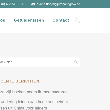
 (0) 498 51 51 92
sylvie.floryn@jumpandgrow.be
log
Getuigenissen
Contact
ECENTE BERICHTEN
ze vijf boeken neem ik mee naar zee
randering leiden aan hoge snelheid: 4
ssen uit China voor leiders