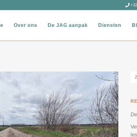
+32
e
Over ons
De JAG aanpak
Diensten
B
R
De
Ve
le