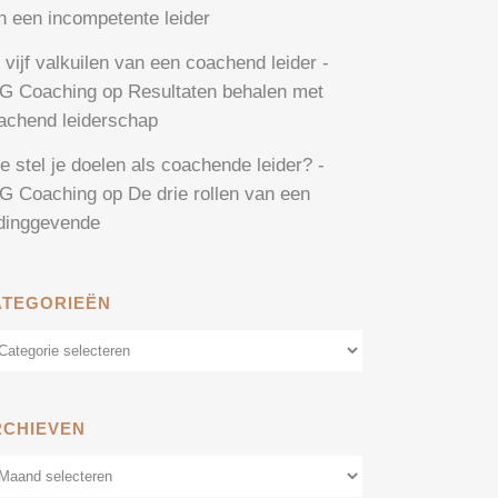
n een incompetente leider
 vijf valkuilen van een coachend leider -
G Coaching
op
Resultaten behalen met
achend leiderschap
e stel je doelen als coachende leider? -
G Coaching
op
De drie rollen van een
idinggevende
ATEGORIEËN
tegorieën
RCHIEVEN
chieven