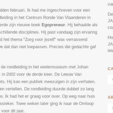
va
dden februari. Ik had me ingeschreven voor een
De
dleiding in het Centrum Ronde Van Vlaanderen in
JA
erde zijn nieuwe boek
Egopreneur
. Hij behaalde als
co
chillende disciplines. Hij past vandaag zijn ervaring
Ho
nd het thema “Zorg voor jezelf” was verrassend
JA
we dat dan niet toepassen. Precies die gedachte gaf
le
j de rondleiding in het wielermuseum met Johan
C
 in 2002 voor de derde keer. De Leeuw Van
Ca
iets. Hij kan een publiek meezuigen in zijn verhalen.
n vertellen. De rondleiding duurde dubbel zo lang
e. Ik had het er graag voor over. Op weg naar huis
A
lassieker. Twee weken later ging ik naar de Omloop
Ar
oor dit jaar.