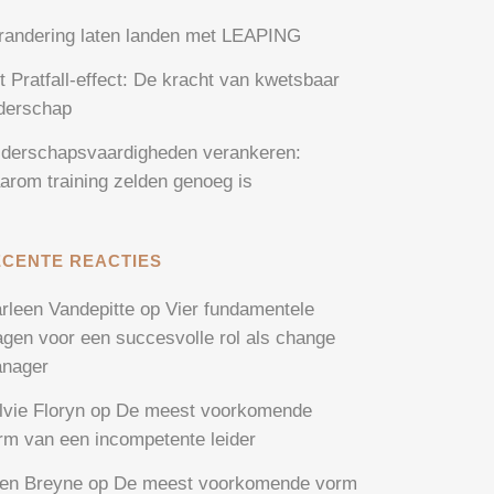
randering laten landen met LEAPING
t Pratfall-effect: De kracht van kwetsbaar
iderschap
iderschapsvaardigheden verankeren:
arom training zelden genoeg is
ECENTE REACTIES
rleen Vandepitte
op
Vier fundamentele
agen voor een succesvolle rol als change
nager
lvie Floryn
op
De meest voorkomende
rm van een incompetente leider
en Breyne
op
De meest voorkomende vorm