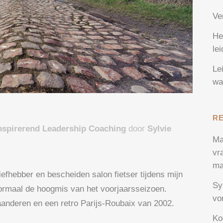
Ve
He
le
Le
wa
R
nspirerend Leadership Coaching
door
Sylvie
Ma
vr
ma
liefhebber en bescheiden salon fietser tijdens mijn
Sy
ormaal de hoogmis van het voorjaarsseizoen.
vo
aanderen en een retro Parijs-Roubaix van 2002.
Ko