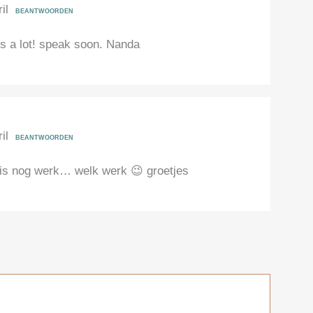
il
BEANTWOORDEN
his a lot! speak soon. Nanda
il
BEANTWOORDEN
 is nog werk… welk werk 😉 groetjes