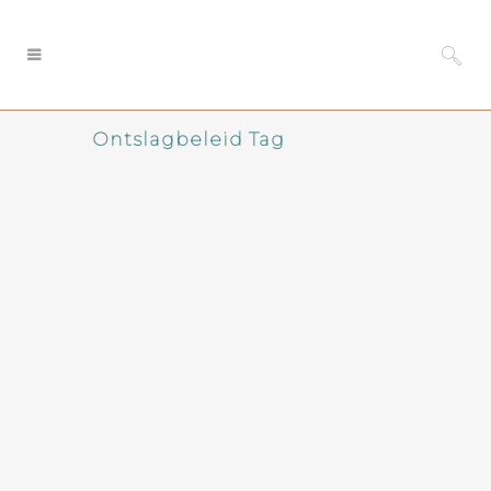
Ontslagbeleid Tag
Vrijwillig outplacement
vijf redenen om te