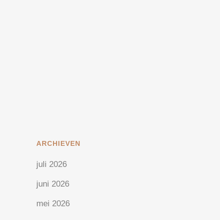
iemand zou starten zonder dat ik de
kandidaat had geïnterviewd.
Ontwikkeling stond ook hoog op de
agenda met jaarlijkse evaluaties,
bonus plannen, persoonlijke
ontplooiing,...
23 oktober, 2020
/
0 Reactie's
ARCHIEVEN
juli 2026
juni 2026
mei 2026