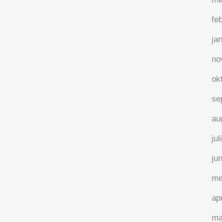
fe
ja
no
Krijgen vrouwelijke leiders
wat ze verdienen?
ok
Twee weken geleden nam ik deel aan het
se
Wise Women Webinar georganiseerd
au
door het Business Angels Network
jul
Vlaanderen. De presentatie van
Véronique Bockstal – onderneemster,
ju
docent en auteur van het boek “De vrouw
me
van 1 miljoen”- deed me de vraag stellen.
Krijgen vrouwelijke leiders en...
ap
ma