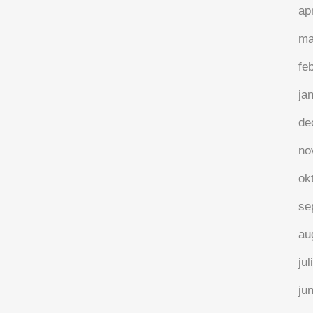
ap
ma
fe
ja
de
no
ok
se
au
jul
ju