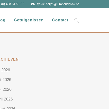
 (0) 498 51 51 92
sylvie.floryn@jumpandgrow.be
log
Getuigenissen
Contact
RCHIEVEN
i 2026
ni 2026
i 2026
ril 2026
art 2026