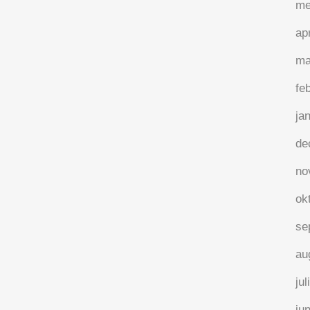
me
ap
ma
fe
ja
de
no
ok
se
au
jul
ju