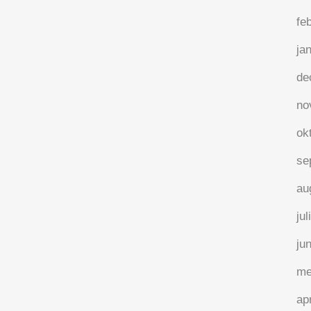
07 april, 2022
/
0 Reactie's
fe
ja
de
no
ok
De Reddende Engelen
se
au
Mijn energie mindmap wijst de weg naar
de begeleiding van startups. Dit pad heeft
jul
ondertussen een concrete vorm
ju
aangenomen. Het begon allemaal in
me
november vorig jaar met een netwerking
event.Als je snel wil gaan, ga alleen. Als
ap