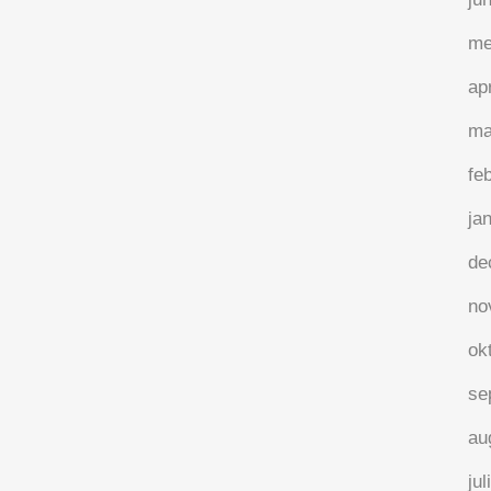
me
ap
ma
fe
ja
de
no
ok
se
au
jul