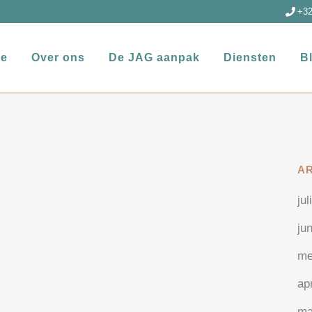
+32
e
Over ons
De JAG aanpak
Diensten
B
A
jul
ju
me
ap
ma