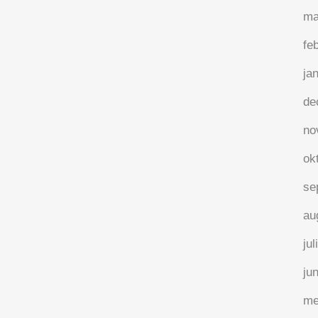
je ver wil gaan, ga samen.Als de
ma
bestemming...
fe
28 april, 2020
/
0 Reactie's
ja
de
no
ok
se
au
jul
ju
me