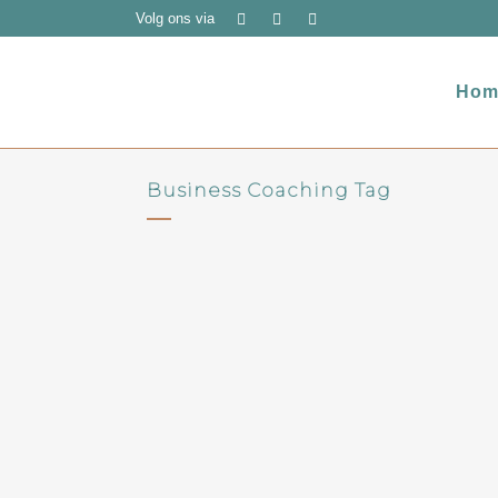
Volg ons via
Hom
Business Coaching Tag
BAN Vlaanderen – Wise
Women – online round table