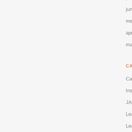
ju
me
ap
ma
C
Ca
In
J
Le
Le