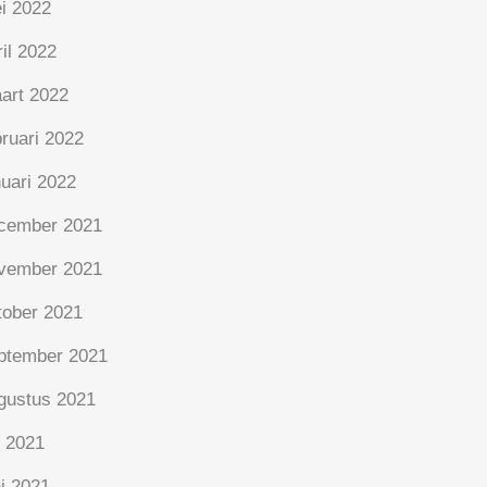
i 2022
ril 2022
art 2022
bruari 2022
nuari 2022
cember 2021
vember 2021
tober 2021
ptember 2021
gustus 2021
i 2021
ni 2021