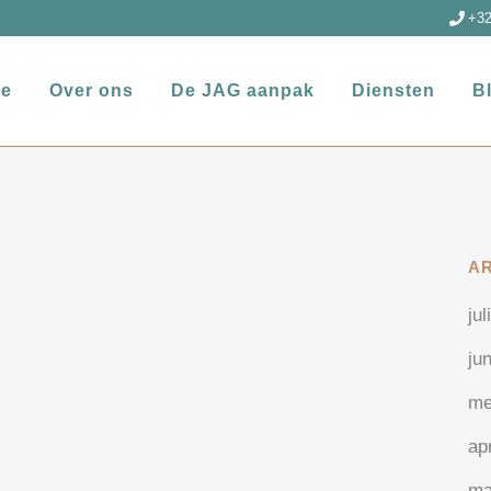
+32
e
Over ons
De JAG aanpak
Diensten
B
A
jul
ju
me
ap
ma