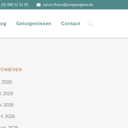
 (0) 498 51 51 92
sylvie.floryn@jumpandgrow.be
log
Getuigenissen
Contact
RCHIEVEN
i 2026
ni 2026
i 2026
ril 2026
art 2026