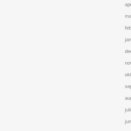
ap
ma
fe
ja
de
no
ok
se
au
jul
ju