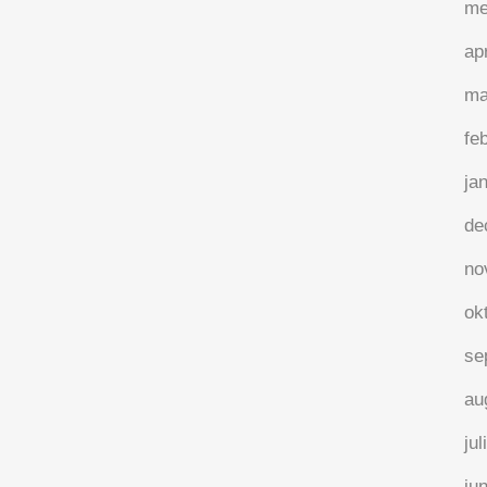
me
ap
ma
fe
ja
de
no
ok
se
au
jul
ju