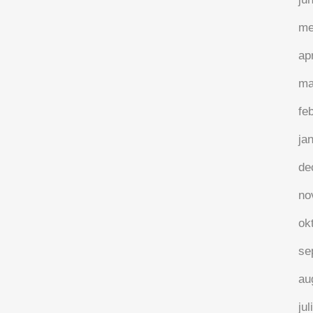
me
ap
ma
fe
ja
de
no
ok
se
au
jul