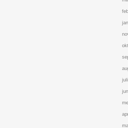
fe
Coachend leidinggeven in
ja
een hybride werkomgeving
no
Pandemie of niet, de hybride
ok
werkomgeving is een blijver. Bijna de
helft van alle Europese werknemers
se
verwacht minstens drie dagen van thuis
au
uit te kunnen werken. Tegelijkertijd
jul
vragen ondernemers en leidinggevenden
zich af hoe het ook structureel kan
ju
functioneren. Hoe werkt coachend
me
leidinggeven in een...
ap
01 februari, 2022
/
0 Reactie's
ma