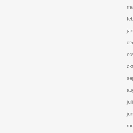
ma
fe
ja
de
no
ok
se
au
jul
ju
me