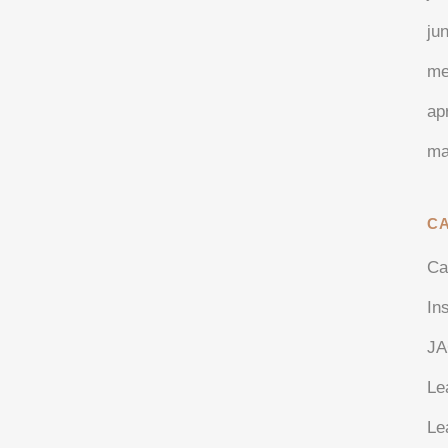
ju
me
ap
ma
C
Ca
In
J
Le
Le