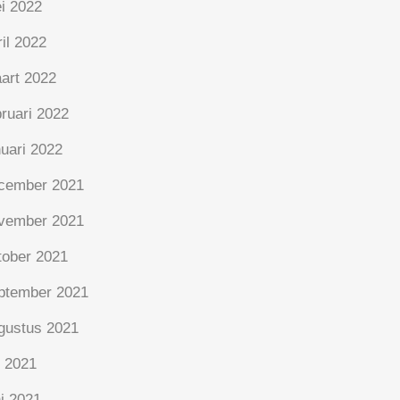
i 2022
ril 2022
art 2022
bruari 2022
nuari 2022
cember 2021
vember 2021
tober 2021
ptember 2021
gustus 2021
i 2021
ni 2021