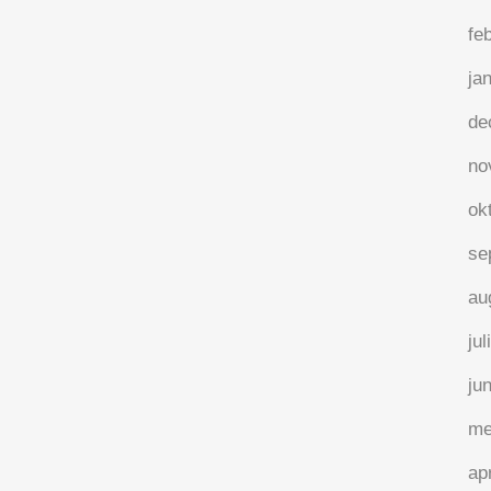
fe
ja
de
no
ok
se
au
jul
ju
me
ap