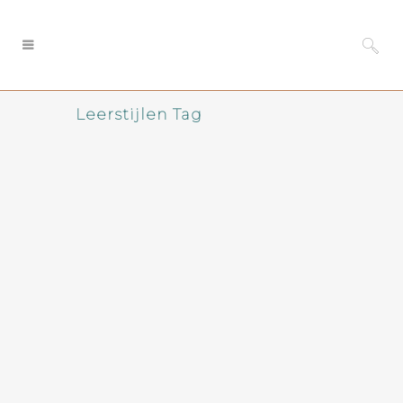
Leerstijlen Tag
Leerstijlen: Hoe leer jij
bij?