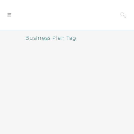
Business Plan Tag
Kenmerken van
succesvol leiderschap
Zes kenmerken die het verschil